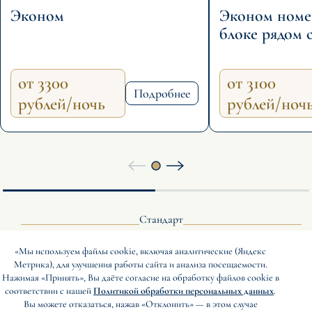
Эконом
Эконом номер
блоке рядом 
от 3300
от 3100
Подробнее
рублей/ночь
рублей/ноч
Площадь около 12 кв.м. В
Площадь около 
номере находятся 2 кровати,
номере находит
что позволяет их ставить
что позволяет 
раздельно или сдвигать друг к
раздельно или 
Стандарт
другу, шкаф, телевизор,
другу, шкаф, т
«Мы используем файлы cookie, включая аналитические (Яндекс
телефон с выходом на
телефон с вых
Метрика), для улучшения работы сайта и анализа посещаемости.
Нажимая «Принять», Вы даёте согласие на обработку файлов cookie в
междугороднюю и
междугородню
Ещё фото
Забронировать
Ещё фото
соответствии с нашей
Политикой обработки персональных данных
.
международную связь, мини-
международную
Вы можете отказаться, нажав «Отклонить» — в этом случае